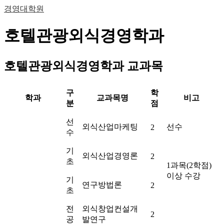
경영대학원
호텔관광외식경영학과
호텔관광외식경영학과 교과목
구
학
학과
교과목명
비고
분
점
선
외식산업마케팅
선수
2
수
기
외식산업경영론
2
초
1과목(2학점)
이상 수강
기
연구방법론
2
초
전
외식창업컨설개
2
공
발연구