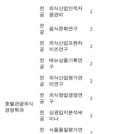
전
외식산업인적자
2
공
원관리
전
음식문화연구
2
공
전
외식산업프랜차
2
공
이즈연구
전
메뉴상품기획연
2
공
구
전
외식산업원가관
2
공
리연구
전
외식창업경영연
2
공
구
호텔관광외식
경영학과
전
상권입지분석세
2
공
미나
전
식품품질평가연
2