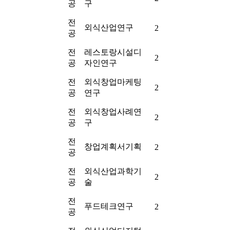
공
구
전
외식산업연구
2
공
전
레스토랑시설디
2
공
자인연구
전
외식창업마케팅
2
공
연구
전
외식창업사례연
2
공
구
전
창업계획서기획
2
공
전
외식산업과학기
2
공
술
전
푸드테크연구
2
공