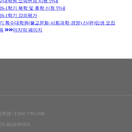
 특수대학원 소속변경 시행 안내
26-1학기 복학 및 휴학 신청 안내
26-1학기 강의평가
후기 특수대학원(불교문화·사회과학·경영) 신(편)입생 모집
음
마지막 페이지
 T.054-770-2358
TS RESERVED.