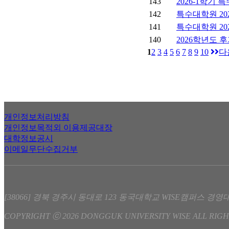
143
2026-1학기
142
특수대학원 20
141
특수대학원 20
140
2026학년도 
1
2
3
4
5
6
7
8
9
10
다
개인정보처리방침
개인정보목적외 이용제공대장
대학정보공시
이메일무단수집거부
[38066] 경북 경주시 동대로 123 동국대학교 WISE캠퍼스 경영대학원 /
COPYRIGHT ⓒ 2026 DONGGUK UNIVERSITY WISE ALL RIGH