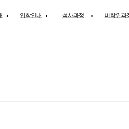
내
입학안내
석사과정
비학위과
동국대학교 경영대학원
지 할 창의력 있는 인재육성! 지역사회의 아젠다를 이끌
양성!